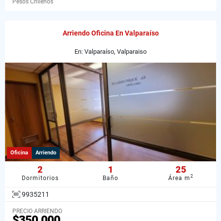
Pesos Chilenos
Arriendo Oficina En Valparaíso
En: Valparaíso, Valparaiso
Oficina
Arriendo
2
1
25
2
Dormitorios
Baño
Área m
9935211
PRECIO ARRIENDO
$350.000