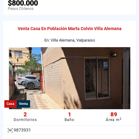
$800.000
Pesos Chilenos
Venta Casa En Población Marta Colvin Villa Alemana
En: Villa Alemana, Valparaiso
Casa
Venta
2
1
89
2
Dormitorios
Baño
Área m
9873931