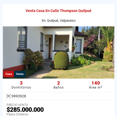
Venta Casa En Calle Thompson Quilpué
En: Quilpué, Valparaiso
Casa
Venta
3
2
140
2
Dormitorios
Baños
Área m
9993928
PRECIO VENTA
$285.000.000
Pesos Chilenos