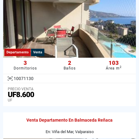
Departamento
Venta
3
2
103
2
Dormitorios
Baños
Área m
10071130
PRECIO VENTA
UF8.600
UF
Venta Departamento En Balmaceda Reñaca
En: Viña del Mar, Valparaiso