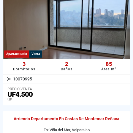
Apartaestudio
Venta
3
2
85
2
Dormitorios
Baños
Área m
10070995
PRECIO VENTA
UF4.500
UF
Arriendo Departamento En Costas De Montemar Reñaca
En: Viña del Mar, Valparaiso