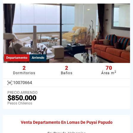
Departamento
Arriendo
2
2
70
2
Dormitorios
Baños
Área m
10070664
PRECIO ARRIENDO
$850.000
Pesos Chilenos
Venta Departamento En Lomas De Puyai Papudo