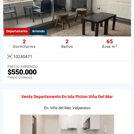
Departamento
Arriendo
2
2
65
2
Dormitorios
Baños
Área m
10240471
PRECIO ARRIENDO
$550.000
Pesos Chilenos
Venta Departamento En Isla Picton Viña Del Mar
En: Viña del Mar, Valparaiso