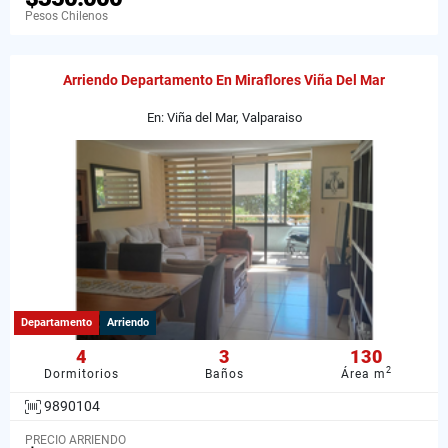
Pesos Chilenos
Arriendo Departamento En Miraflores Viña Del Mar
En: Viña del Mar, Valparaiso
Departamento
Arriendo
4
3
130
2
Dormitorios
Baños
Área m
9890104
PRECIO ARRIENDO