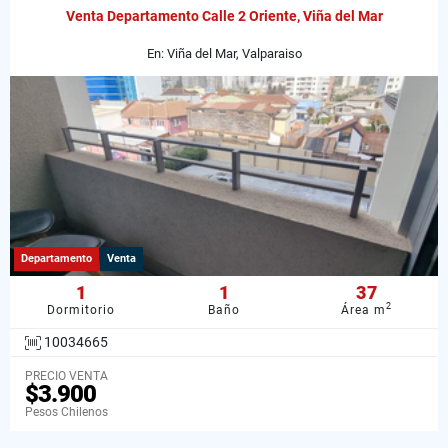
Venta Departamento Calle 2 Oriente, Viña del Mar
En: Viña del Mar, Valparaiso
Departamento
Venta
1
1
37
2
Dormitorio
Baño
Área m
10034665
PRECIO VENTA
$3.900
Pesos Chilenos