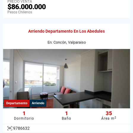
PRECIO VENTA
$86.000.000
Pesos Chilenos
Arriendo Departamento En Los Abedules
En: Concón, Valparaiso
Departamento
Arriendo
1
1
35
2
Dormitorio
Baño
Área m
9786632