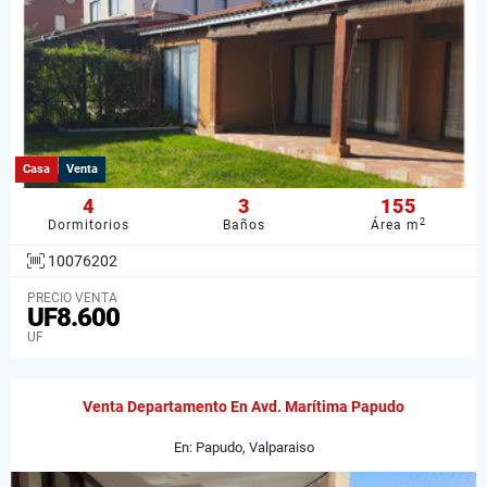
Casa
Venta
4
3
155
2
Dormitorios
Baños
Área m
10076202
PRECIO VENTA
UF8.600
UF
Venta Departamento En Avd. Marítima Papudo
En: Papudo, Valparaiso