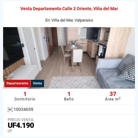
Venta Departamento Calle 2 Oriente, Viña del Mar
En: Viña del Mar, Valparaiso
Departamento
Venta
1
1
37
2
Dormitorio
Baño
Área m
10034659
PRECIO VENTA
UF4.190
UF