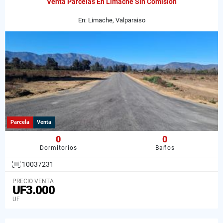
Venta Parcelas En Limache Sin Comisión
En: Limache, Valparaiso
Parcela
Venta
0
0
Dormitorios
Baños
10037231
PRECIO VENTA
UF3.000
UF