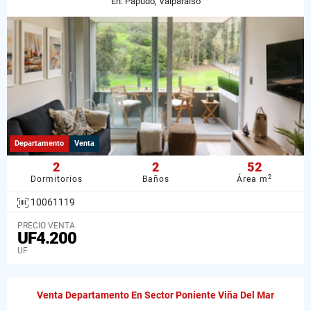
En: Papudo, Valparaiso
Departamento
Venta
2
2
52
2
Dormitorios
Baños
Área m
10061119
PRECIO VENTA
UF4.200
UF
Venta Departamento En Sector Poniente Viña Del Mar