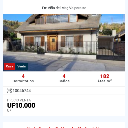
En: Viña del Mar, Valparaiso
Casa
Venta
4
4
182
2
Dormitorios
Baños
Área m
10046744
PRECIO VENTA
UF10.000
UF