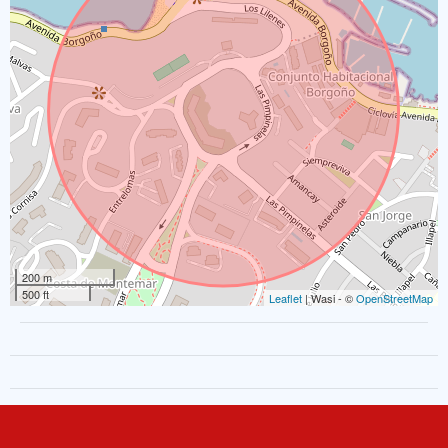
200 m
500 ft
Leaflet
| Wasi - ©
OpenStreetMap