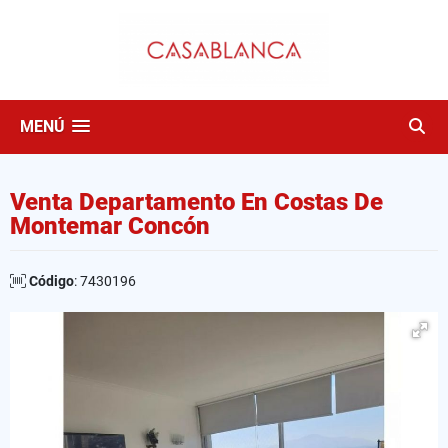
MENÚ
Venta Departamento En Costas De
Montemar Concón
Código
: 7430196