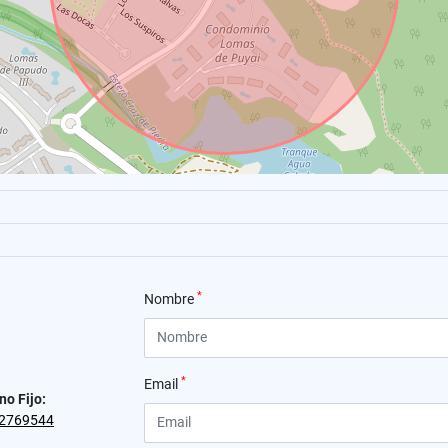
*
Nombre
*
Email
no Fijo:
2769544