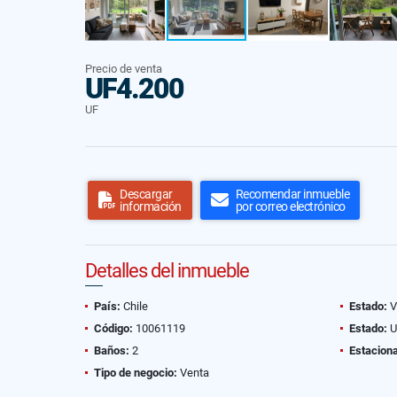
Precio de venta
UF4.200
UF
Descargar
Recomendar inmueble
información
por correo electrónico
Detalles del inmueble
País:
Chile
Estado:
V
Código:
10061119
Estado:
U
Baños:
2
Estacion
Tipo de negocio:
Venta