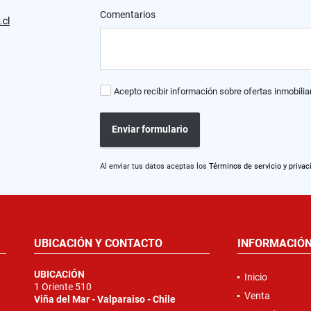
Comentarios
.cl
Acepto recibir información sobre ofertas inmobilia
Enviar formulario
Al enviar tus datos aceptas los
Términos de servicio y privac
UBICACIÓN Y CONTACTO
INFORMACIÓ
UBICACIÓN
Inicio
1 Oriente 510
Venta
Viña del Mar - Valparaiso - Chile