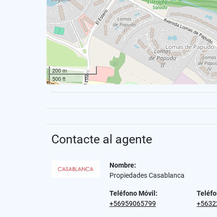
200 m
500 ft
Contacte al agente
Nombre:
Propiedades Casablanca
Teléfono Móvil:
Teléfo
+56959065799
+5632