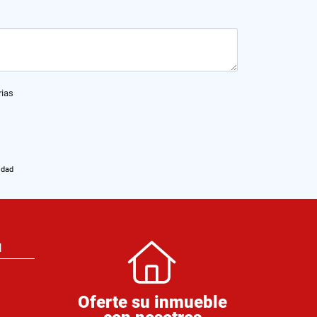
rias
idad
N
Oferte su inmueble