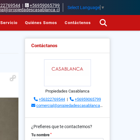
322769544
|
+56959065799
Select Language
▼
ial@propiedadescasablanca.cl
Servicio
Quiénes Somos
Contáctenos
Contáctanos
Propiedades Casablanca
+56322769544
|
+56959065799
comercial@propiedadescasablanca.cl
¿Prefieres que te contactemos?
*
Tu nombre