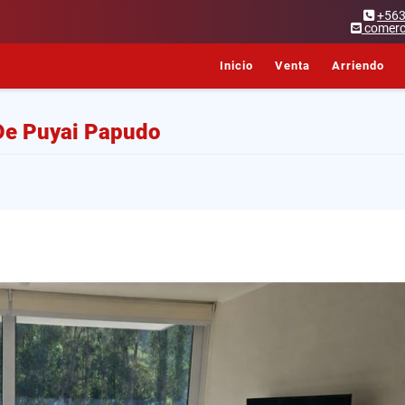
+56
comerc
Inicio
Venta
Arriendo
De Puyai Papudo