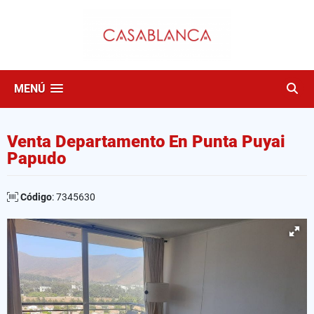
MENÚ
Venta Departamento En Punta Puyai
Papudo
Código
: 7345630