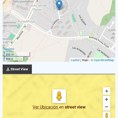
200 m
500 ft
Leaflet
| Wasi - ©
OpenStreetMap
Street View
Ver Ubicación
en
street view