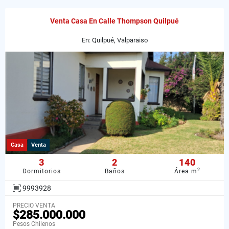
Venta Casa En Calle Thompson Quilpué
En: Quilpué, Valparaiso
Casa
Venta
3
2
140
2
Dormitorios
Baños
Área m
9993928
PRECIO VENTA
$285.000.000
Pesos Chilenos