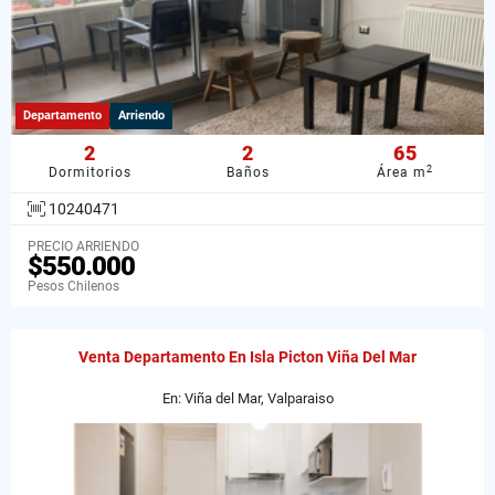
Departamento
Arriendo
2
2
65
2
Dormitorios
Baños
Área m
10240471
PRECIO ARRIENDO
$550.000
Pesos Chilenos
Venta Departamento En Isla Picton Viña Del Mar
En: Viña del Mar, Valparaiso