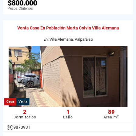
$800.000
Pesos Chilenos
Venta Casa En Población Marta Colvin Villa Alemana
En: Villa Alemana, Valparaiso
Casa
Venta
2
1
89
2
Dormitorios
Baño
Área m
9873931