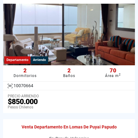
Departamento
Arriendo
2
2
70
2
Dormitorios
Baños
Área m
10070664
PRECIO ARRIENDO
$850.000
Pesos Chilenos
Venta Departamento En Lomas De Puyai Papudo