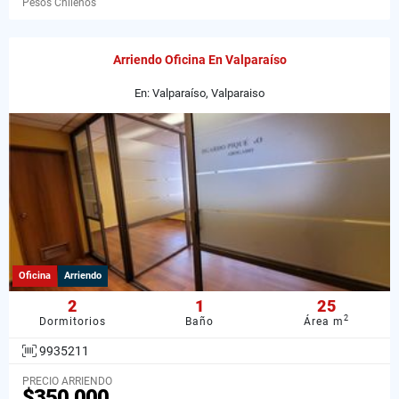
Pesos Chilenos
Arriendo Oficina En Valparaíso
En: Valparaíso, Valparaiso
Oficina
Arriendo
2
1
25
2
Dormitorios
Baño
Área m
9935211
PRECIO ARRIENDO
$350.000