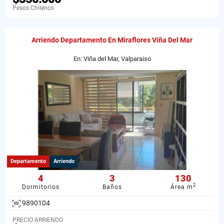
Pesos Chilenos
Arriendo Departamento En Miraflores Viña Del Mar
En: Viña del Mar, Valparaiso
Departamento
Arriendo
4
3
130
2
Dormitorios
Baños
Área m
9890104
PRECIO ARRIENDO