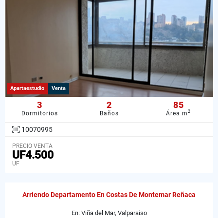
Apartaestudio
Venta
3
2
85
2
Dormitorios
Baños
Área m
10070995
PRECIO VENTA
UF4.500
UF
Arriendo Departamento En Costas De Montemar Reñaca
En: Viña del Mar, Valparaiso