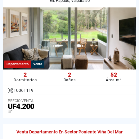
En: Papudo, Valparaiso
Departamento
Venta
2
2
52
2
Dormitorios
Baños
Área m
10061119
PRECIO VENTA
UF4.200
UF
Venta Departamento En Sector Poniente Viña Del Mar