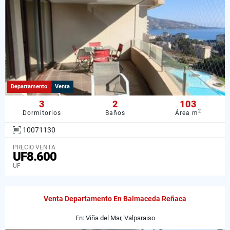
Departamento
Venta
3
2
103
2
Dormitorios
Baños
Área m
10071130
PRECIO VENTA
UF8.600
UF
Venta Departamento En Balmaceda Reñaca
En: Viña del Mar, Valparaiso