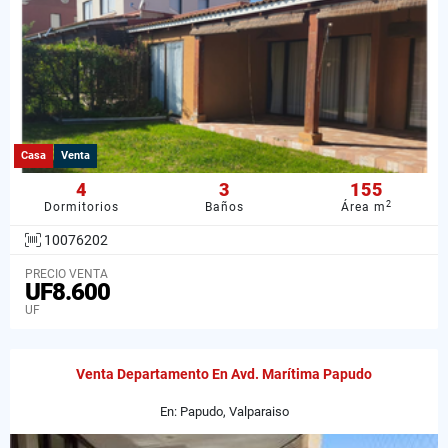
Casa
Venta
4
3
155
2
Dormitorios
Baños
Área m
10076202
PRECIO VENTA
UF8.600
UF
Venta Departamento En Avd. Marítima Papudo
En: Papudo, Valparaiso