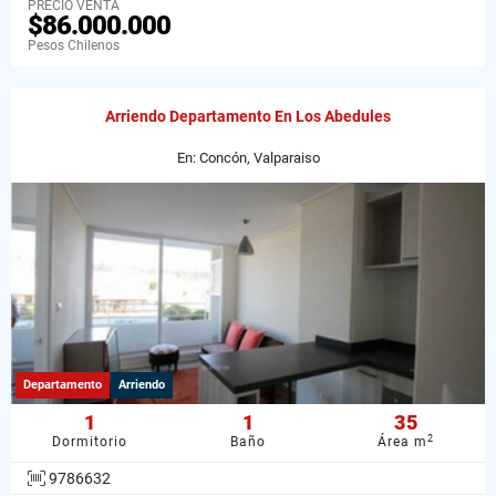
PRECIO VENTA
$86.000.000
Pesos Chilenos
Arriendo Departamento En Los Abedules
En: Concón, Valparaiso
Departamento
Arriendo
1
1
35
2
Dormitorio
Baño
Área m
9786632