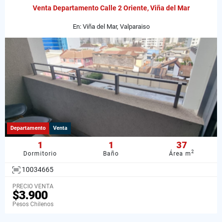
Venta Departamento Calle 2 Oriente, Viña del Mar
En: Viña del Mar, Valparaiso
Departamento
Venta
1
1
37
2
Dormitorio
Baño
Área m
10034665
PRECIO VENTA
$3.900
Pesos Chilenos