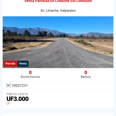
Venta Parcelas En Limache Sin Comisión
En: Limache, Valparaiso
Parcela
Venta
0
0
Dormitorios
Baños
10037231
PRECIO VENTA
UF3.000
UF