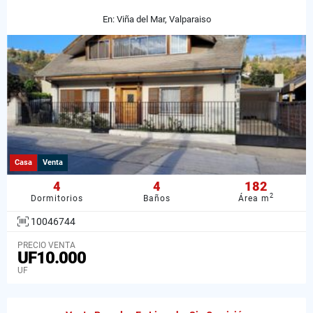
En: Viña del Mar, Valparaiso
Casa
Venta
4
4
182
2
Dormitorios
Baños
Área m
10046744
PRECIO VENTA
UF10.000
UF