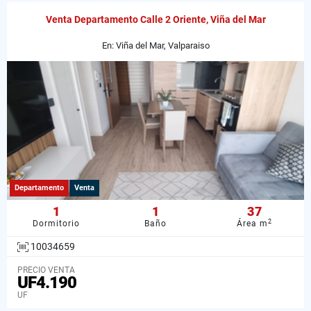
Venta Departamento Calle 2 Oriente, Viña del Mar
En: Viña del Mar, Valparaiso
Departamento
Venta
1
1
37
2
Dormitorio
Baño
Área m
10034659
PRECIO VENTA
UF4.190
UF