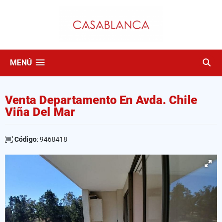
MENÚ
Venta Departamento En Avda. Chile
Viña Del Mar
Código
: 9468418