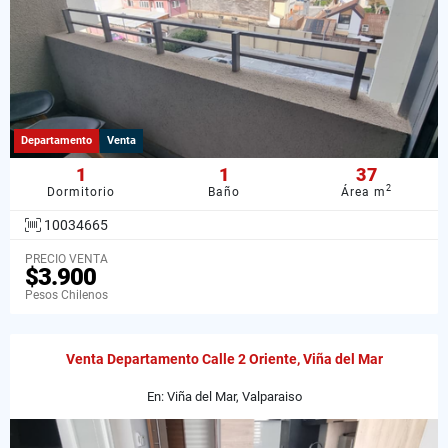
Departamento
Venta
1
1
37
2
Dormitorio
Baño
Área m
10034665
PRECIO VENTA
$3.900
Pesos Chilenos
Venta Departamento Calle 2 Oriente, Viña del Mar
En: Viña del Mar, Valparaiso