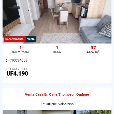
Departamento
Venta
1
1
37
2
Dormitorio
Baño
Área m
10034659
PRECIO VENTA
UF4.190
UF
Venta Casa En Calle Thompson Quilpué
En: Quilpué, Valparaiso