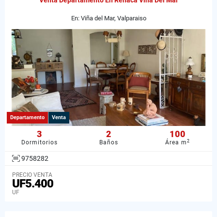
Venta Departamento En Reñaca Viña Del Mar
En: Viña del Mar, Valparaiso
Departamento
Venta
3
2
100
2
Dormitorios
Baños
Área m
9758282
PRECIO VENTA
UF5.400
UF