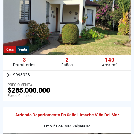
Casa
Venta
3
2
140
2
Dormitorios
Baños
Área m
9993928
PRECIO VENTA
$285.000.000
Pesos Chilenos
Arriendo Departamento En Calle Limache Viña Del Mar
En: Viña del Mar, Valparaiso