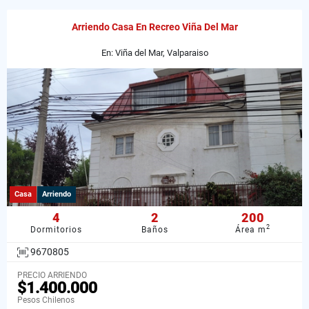
Arriendo Casa En Recreo Viña Del Mar
En: Viña del Mar, Valparaiso
Casa
Arriendo
4
2
200
2
Dormitorios
Baños
Área m
9670805
PRECIO ARRIENDO
$1.400.000
Pesos Chilenos