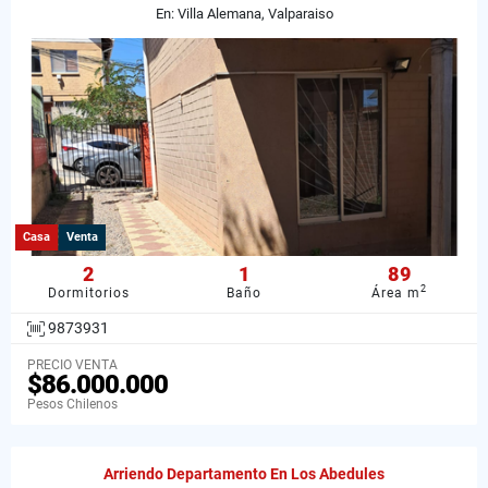
En: Villa Alemana, Valparaiso
Casa
Venta
2
1
89
2
Dormitorios
Baño
Área m
9873931
PRECIO VENTA
$86.000.000
Pesos Chilenos
Arriendo Departamento En Los Abedules