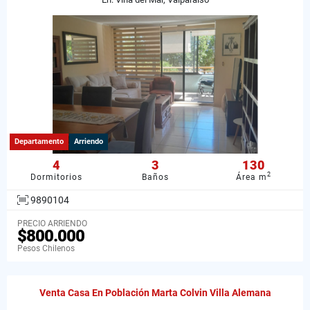
Departamento
Arriendo
4
3
130
2
Dormitorios
Baños
Área m
9890104
PRECIO ARRIENDO
$800.000
Pesos Chilenos
Venta Casa En Población Marta Colvin Villa Alemana