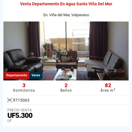
Venta Departamento En Agua Santa Viña Del Mar
En: Viña del Mar, Valparaiso
Departamento
Venta
3
2
82
2
Dormitorios
Baños
Área m
9715063
PRECIO VENTA
UF5.300
UF