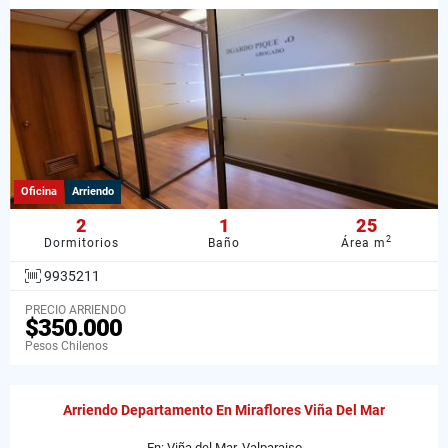
Oficina
Arriendo
2
1
25
2
Dormitorios
Baño
Área m
9935211
PRECIO ARRIENDO
$350.000
Pesos Chilenos
Arriendo Departamento En Miraflores Viña Del Mar
En: Viña del Mar, Valparaiso