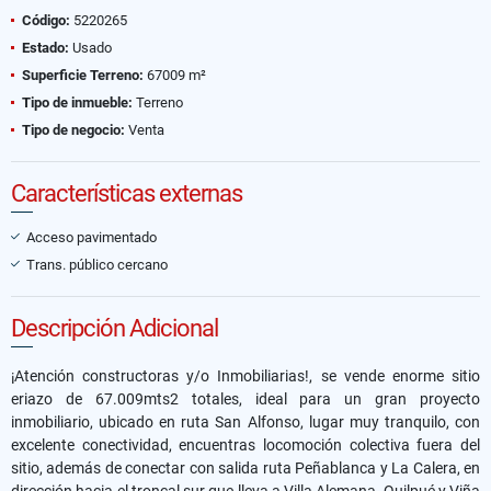
Código:
5220265
Estado:
Usado
Superficie Terreno:
67009 m²
Tipo de inmueble:
Terreno
Tipo de negocio:
Venta
Características externas
Acceso pavimentado
Trans. público cercano
Descripción Adicional
¡Atención constructoras y/o Inmobiliarias!, se vende enorme sitio
eriazo de 67.009mts2 totales, ideal para un gran proyecto
inmobiliario, ubicado en ruta San Alfonso, lugar muy tranquilo, con
excelente conectividad, encuentras locomoción colectiva fuera del
sitio, además de conectar con salida ruta Peñablanca y La Calera, en
dirección hacia el troncal sur que lleva a Villa Alemana, Quilpué y Viña